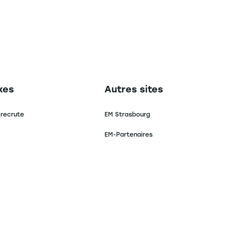
secondaire footer
Navigation tertiaire footer
xes
Autres sites
 recrute
EM Strasbourg
EM-Partenaires