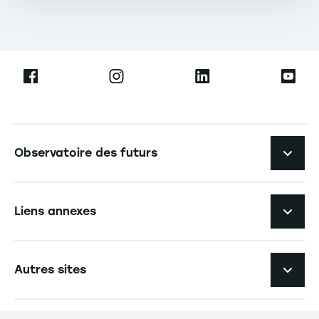
Navigation principale footer
Observatoire des futurs
Navigation secondaire footer
Thème 1 : Ubérisation et industrie
Liens annexes
Thème 2 : Économie circulaire et industrie
Navigation tertiaire footer
L'EM Strasbourg recrute
Autres sites
Méthodologie
Espace Presse