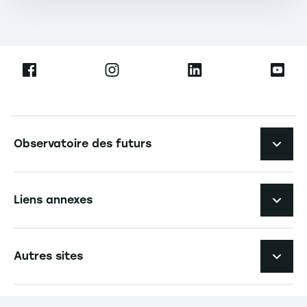
Navigation principale footer
Observatoire des futurs
Navigation secondaire footer
Thème 1 : Ubérisation et industrie
Liens annexes
Thème 2 : Économie circulaire et industrie
Navigation tertiaire footer
L'EM Strasbourg recrute
Autres sites
Méthodologie
Espace Presse
EM Strasbourg