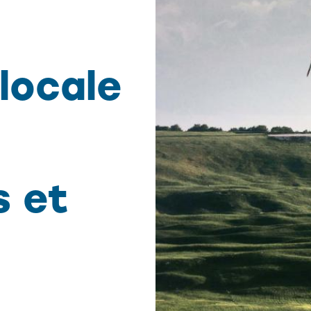
locale
s et