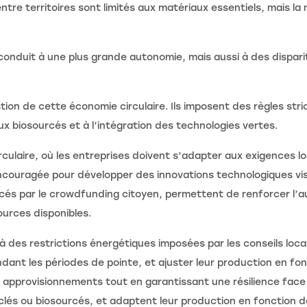
re territoires sont limités aux matériaux essentiels, mais la 
 conduit à une plus grande autonomie, mais aussi à des disparit
stion de cette économie circulaire. Ils imposent des règles str
aux biosourcés et à l’intégration des technologies vertes.
culaire, où les entreprises doivent s’adapter aux exigences loc
ncouragée pour développer des innovations technologiques visa
s par le crowdfunding citoyen, permettent de renforcer l’aut
urces disponibles.
 des restrictions énergétiques imposées par les conseils loc
ndant les périodes de pointe, et ajuster leur production en f
s approvisionnements tout en garantissant une résilience fac
clés ou biosourcés, et adaptent leur production en fonction de